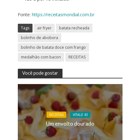
Fonte:
https://receitasmondial.com.br
Tags
air fryer
batata recheada
bolinho de abobora
bolinho de batata doce com frango
medalhão com bacon
RECEITAS
Você pode gostar
RECEITAS
VITALE 43
Um envolto dourado