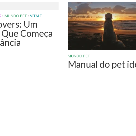
S
•
MUNDO PET
•
VITALE
overs: Um
 Que Começa
fância
MUNDO PET
Manual do pet id