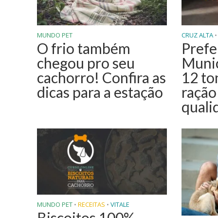
MUNDO PET
CRUZ ALTA
•
O frio também
Prefe
chegou pro seu
Munic
cachorro! Confira as
12 to
dicas para a estação
ração
quali
MUNDO PET
•
RECEITAS
•
VITALE
Biscoitos 100%