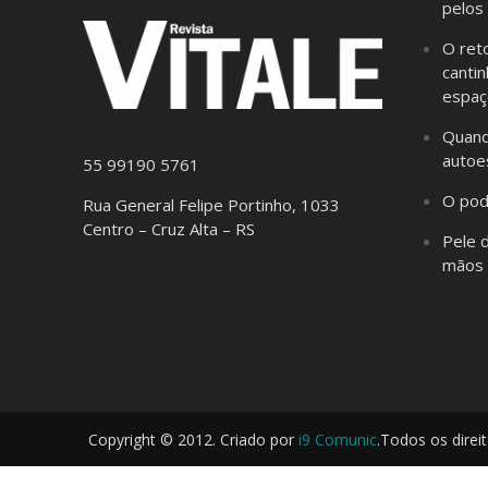
pelos
O ret
cantin
espaç
Quand
autoe
55 99190 5761
O pod
Rua General Felipe Portinho, 1033
Centro – Cruz Alta – RS
Pele 
mãos 
Copyright © 2012. Criado por
i9 Comunic
.Todos os direi