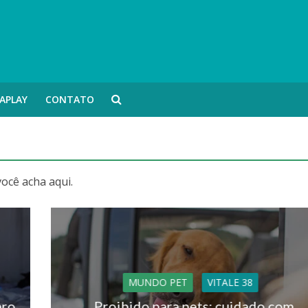
APLAY
CONTATO
ocê acha aqui.
MUNDO PET
VITALE 38
aro
Proibido para pets: cuidado com