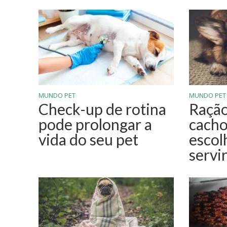
MUNDO PET
MUNDO PET
Check-up de rotina
Ração
pode prolongar a
cacho
vida do seu pet
escol
servi