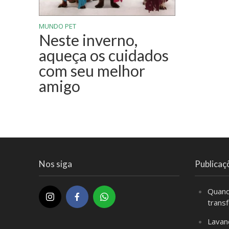
MUNDO PET
Neste inverno,
aqueça os cuidados
com seu melhor
amigo
Nos siga
Publicaç
Quand
trans
Lavan