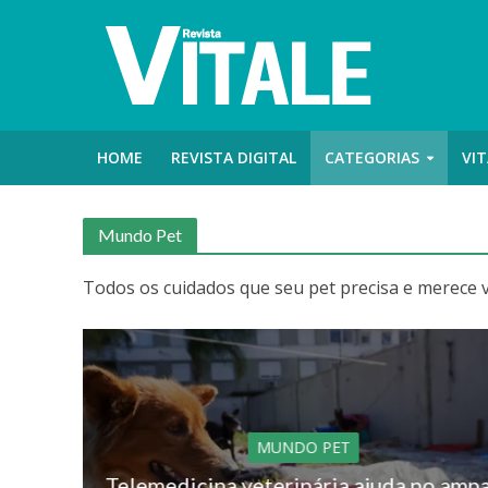
HOME
REVISTA DIGITAL
CATEGORIAS
VIT
Mundo Pet
Todos os cuidados que seu pet precisa e merece v
MUNDO PET
Telemedicina veterinária ajuda no amp