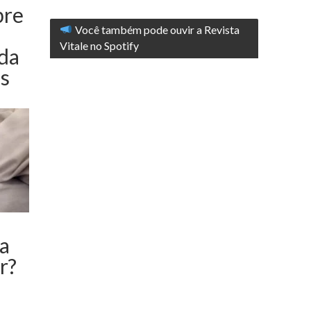
bre
Você também pode ouvir a Revista
Vitale no Spotify
da
s
a
r?