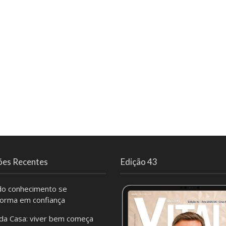
ões Recentes
Edição 43
o conhecimento se
forma em confiança
da Casa: viver bem começa