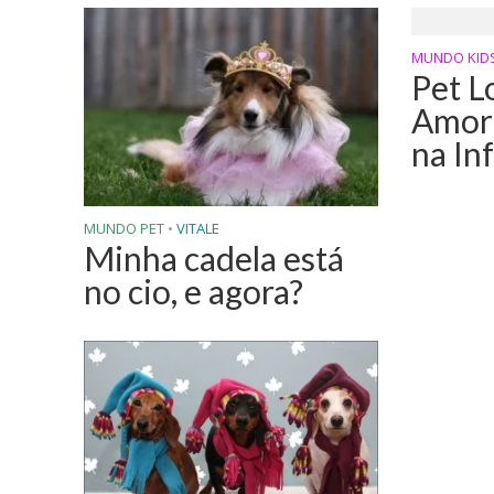
MUNDO KID
Pet L
Amor
na In
MUNDO PET
•
VITALE
Minha cadela está
no cio, e agora?