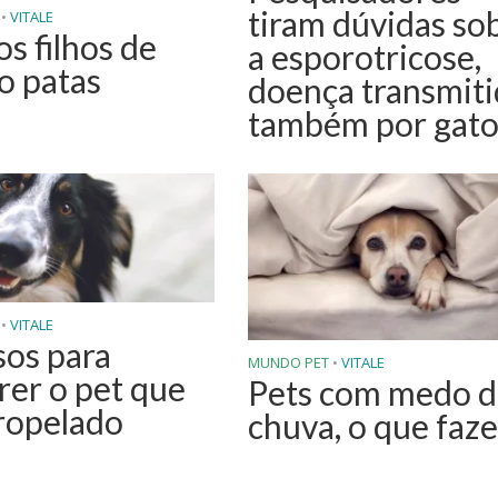
tiram dúvidas so
•
VITALE
os filhos de
a esporotricose,
o patas
doença transmiti
também por gato
•
VITALE
sos para
MUNDO PET
•
VITALE
rer o pet que
Pets com medo d
tropelado
chuva, o que faze