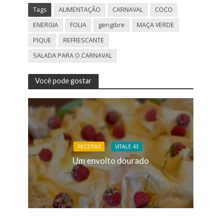
Tags
ALIMENTAÇÃO
CARNAVAL
COCO
ENERGIA
FOLIA
gengibre
MAÇA VERDE
PIQUE
REFRESCANTE
SALADA PARA O CARNAVAL
Você pode gostar
RECEITAS
VITALE 43
Um envolto dourado