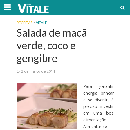
RECEITAS
•
VITALE
Salada de maçã
verde, coco e
gengibre
2 de março de 2014
Para garantir
energia, brincar
e se divertir, é
preciso investir
em uma boa
alimentação.
Alimentar-se