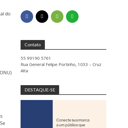
al do
a
Contato
55 99190 5761
Rua General Felipe Portinho, 1033 – Cruz
Alta
O/ONU)
DESTAQUE-SE
as
 Se