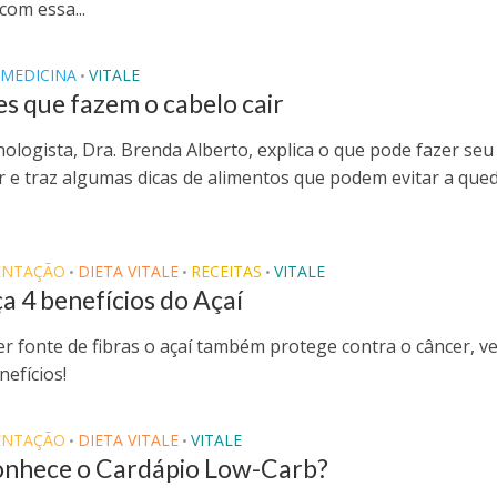
com essa...
MEDICINA
VITALE
•
es que fazem o cabelo cair
nologista, Dra. Brenda Alberto, explica o que pode fazer seu
ir e traz algumas dicas de alimentos que podem evitar a que
ENTAÇÃO
DIETA VITALE
RECEITAS
VITALE
•
•
•
 4 benefícios do Açaí
er fonte de fibras o açaí também protege contra o câncer, ve
nefícios!
ENTAÇÃO
DIETA VITALE
VITALE
•
•
onhece o Cardápio Low-Carb?