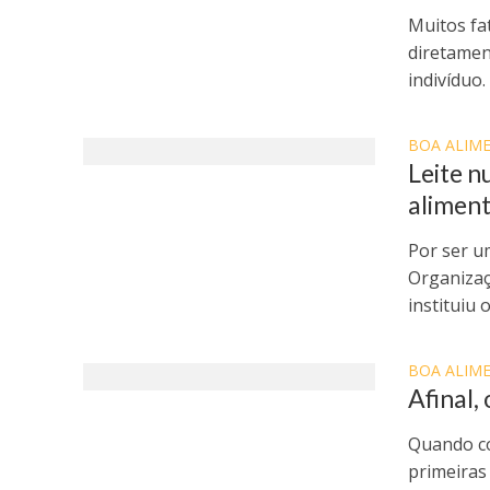
Muitos fa
diretamen
indivíduo.
BOA ALIM
Leite n
aliment
Por ser u
Organizaç
instituiu o
BOA ALIM
Afinal,
Quando co
primeiras