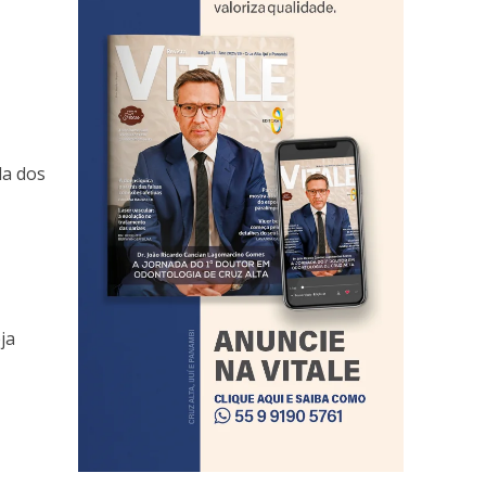
da dos
ja