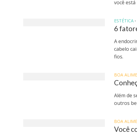
você está 
ESTÉTICA
•
6 fator
A endocri
cabelo ca
fios.
BOA ALIM
Conheça
Além de s
outros be
BOA ALIM
Você c