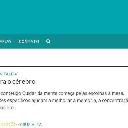
APLAY
CONTATO
VITALE 41
ra o cérebro
 conteúdo Cuidar da mente começa pelas escolhas à mesa.
tes específicos ajudam a melhorar a memória, a concentraçã
r. E o...
ENTAÇÃO
CRUZ ALTA
•