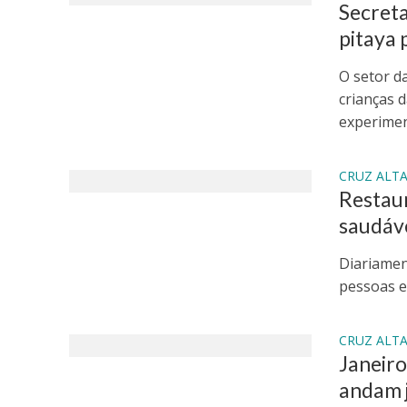
Secreta
pitaya 
O setor d
crianças 
experiment
CRUZ ALT
Restaur
saudáve
Diariamen
pessoas e
CRUZ ALT
Janeiro
andam 