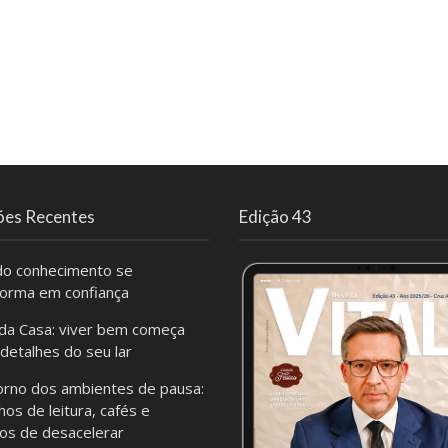
ões Recentes
Edição 43
o conhecimento se
forma em confiança
da Casa: viver bem começa
 detalhes do seu lar
orno dos ambientes de pausa:
hos de leitura, cafés e
os de desacelerar