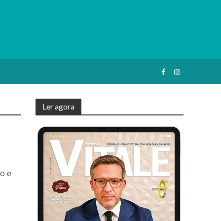
Ler agora
o e