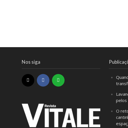
Nos siga
Publicaç
Quand
trans
Lavan
pelos
O ret
cantin
espaç