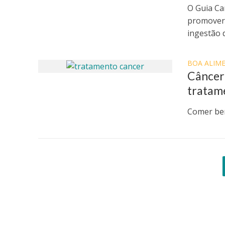
O Guia Ca
promover 
ingestão d
BOA ALIM
Câncer 
tratam
Comer bem