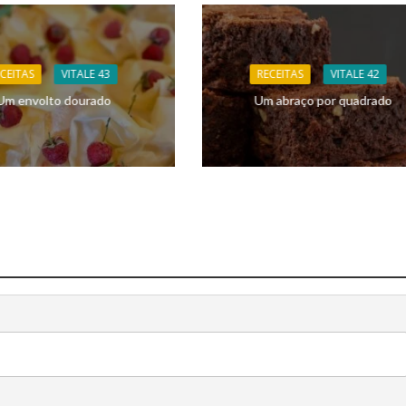
CEITAS
VITALE 43
RECEITAS
VITALE 42
Um envolto dourado
Um abraço por quadrado