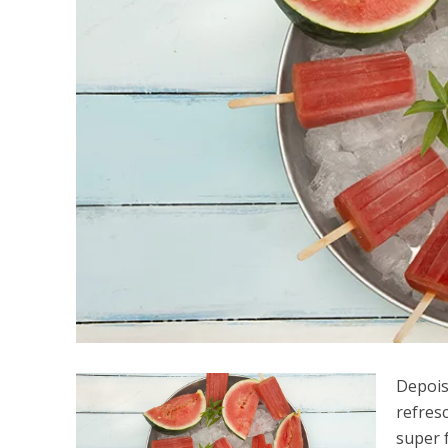
Depois
refres
super f