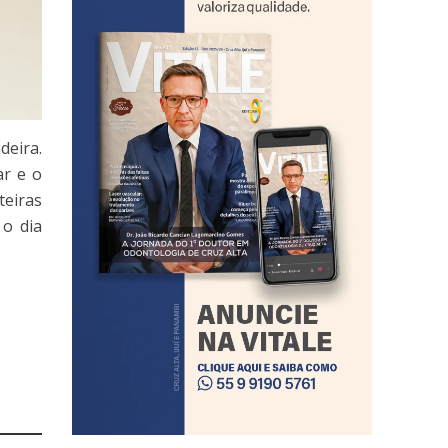
deira.
ar e o
teiras
 o dia