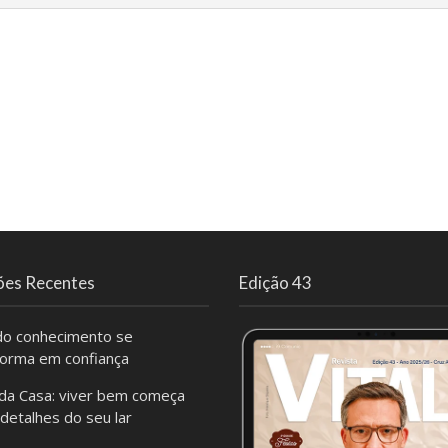
ões Recentes
Edição 43
o conhecimento se
forma em confiança
da Casa: viver bem começa
 detalhes do seu lar