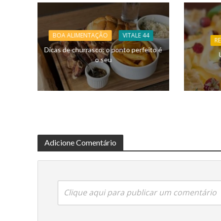
BOA ALIMENTAÇÃO
VITALE 44
RE
Dicas de churrasco: o ponto perfeito é
o seu
Adicione Comentário
Clique aqui para publicar um comentário