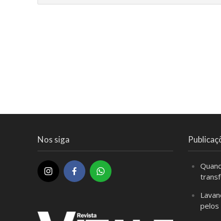
Nos siga
Publicaç
Quand
trans
Lavan
pelos