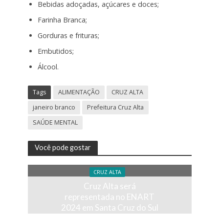
Bebidas adoçadas, açúcares e doces;
Farinha Branca;
Gorduras e frituras;
Embutidos;
Álcool.
Tags
ALIMENTAÇÃO
CRUZ ALTA
janeiro branco
Prefeitura Cruz Alta
SAÚDE MENTAL
Você pode gostar
CRUZ ALTA
Cruz Alta será
representada no ENART
2024 em Santa Cruz do Sul