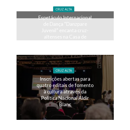
CRUZ ALTA
Espetáculo Internacional
de Dança “Danzpare
Juvenil” encanta cruz-
altenses na Casa de
Cultura lotada
CRUZ ALTA
Inscrições abertas para
quatro editais de fomento
à cultura através da
Política Nacional Aldir
Blanc