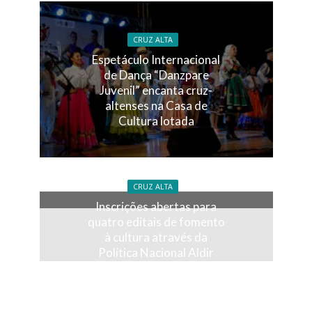
CRUZ ALTA
Espetáculo Internacional
de Dança “Danzpare
Juvenil” encanta cruz-
altenses na Casa de
Cultura lotada
CRUZ ALTA
Inscrições abertas para
quatro editais de fomento
à cultura através da
Política Nacional Aldir
Blanc