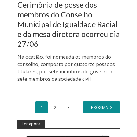
Cerimônia de posse dos
membros do Conselho
Municipal de Igualdade Racial
e da mesa diretora ocorreu dia
27/06
Na ocasião, foi nomeada os membros do
conselho, composta por quatorze pessoas
titulares, por sete membros do governo e
sete membros da sociedade civil.
1
2
3
…
PRÓXIMA
16
Ler agora