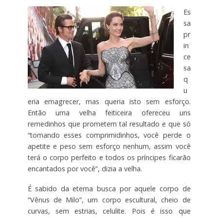
Es
sa
pr
in
ce
sa
q
u
eria emagrecer, mas queria isto sem esforço.
Então uma velha feiticeira ofereceu uns
remedinhos que prometem tal resultado e que só
“tomando esses comprimidinhos, você perde o
apetite e peso sem esforço nenhum, assim você
terá o corpo perfeito e todos os príncipes ficarão
encantados por você”, dizia a velha.
É sabido da eterna busca por aquele corpo de
“Vênus de Milo”, um corpo escultural, cheio de
curvas, sem estrias, celulite. Pois é isso que