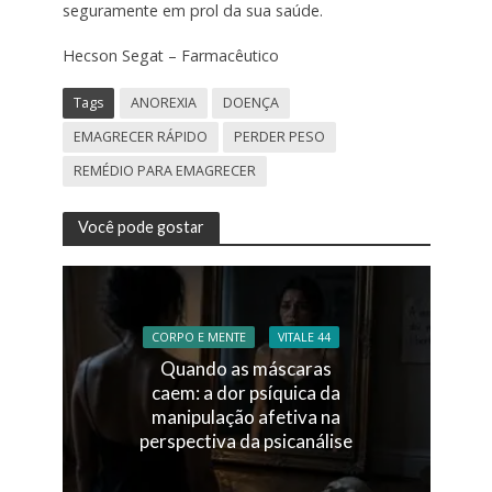
seguramente em prol da sua saúde.
Hecson Segat – Farmacêutico
Tags
ANOREXIA
DOENÇA
EMAGRECER RÁPIDO
PERDER PESO
REMÉDIO PARA EMAGRECER
Você pode gostar
CORPO E MENTE
VITALE 44
Quando as máscaras
caem: a dor psíquica da
manipulação afetiva na
perspectiva da psicanálise