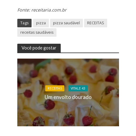
Fonte: receitaria.com.br
Tags
pizza
pizza saudável
RECEITAS
receitas saudáveis
Você pode gostar
RECEITAS
VITALE 43
Um envolto dourado