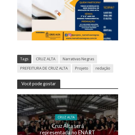
Tags
CRUZ ALTA
Narrativas Negras
PREFEITURA DE CRUZ ALTA
Projeto
redação
Você pode gostar
CRUZ ALTA
Cruz Alta será
representada no ENART