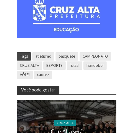
Tags
atletismo
basquete
CAMPEONATO
CRUZ ALTA
ESPORTE
futsal
handebol
VÔLEI
xadrez
Você pode gostar
CRUZ ALTA
Cruz Alta será