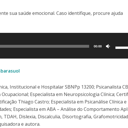
te sua saúde emocional. Caso identifique, procure ajuda
Use
00:00
as
setas
para
sbarasuol
cima
ou
ca, Institucional e Hospitalar SBNPp 13200; Psicanalista C
para
cupacional; Especialista em Neuropsicologia Clínica; Certif
baixo
cação Thiago Castro; Especialista em Psicanálise Clínica e
para
dades; Especialista em ABA – Análise do Comportamento Apli
aume
 TDAH, Dislexia, Discalculia, Disortografia, Grafomotricidad
ou
quisadora e autora.
dimin