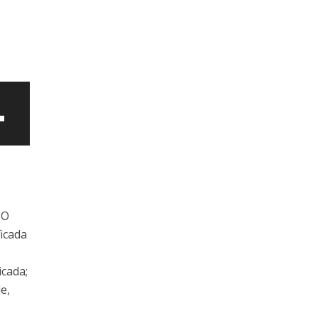
BO
icada
cada;
ntar
e,
uir