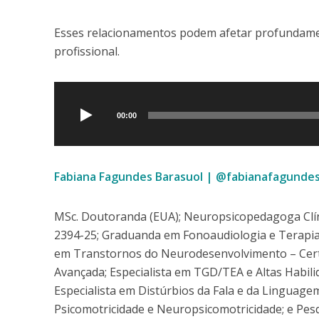
Esses relacionamentos podem afetar profundamen
profissional.
Tocador
de
00:00
áudio
Fabiana Fagundes Barasuol | @fabianafagunde
MSc. Doutoranda (EUA); Neuropsicopedagoga Clíni
2394-25; Graduanda em Fonoaudiologia e Terapia O
em Transtornos do Neurodesenvolvimento – Certifi
Avançada; Especialista em TGD/TEA e Altas Habili
Especialista em Distúrbios da Fala e da Linguagem,
Psicomotricidade e Neuropsicomotricidade; e Pes