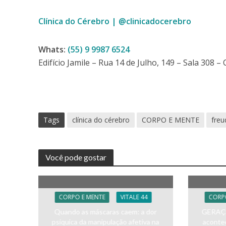
Clínica do Cérebro | @clinicadocerebro
Whats:
(55) 9 9987 6524
Edifício Jamile – Rua 14 de Julho, 149 – Sala 308 – C
Tags
clínica do cérebro
CORPO E MENTE
freu
Você pode gostar
CORPO E MENTE
VITALE 44
CORP
Quando as máscaras caem: a dor
GERAÇÃ
psíquica da manipulação afetiva na
aconte