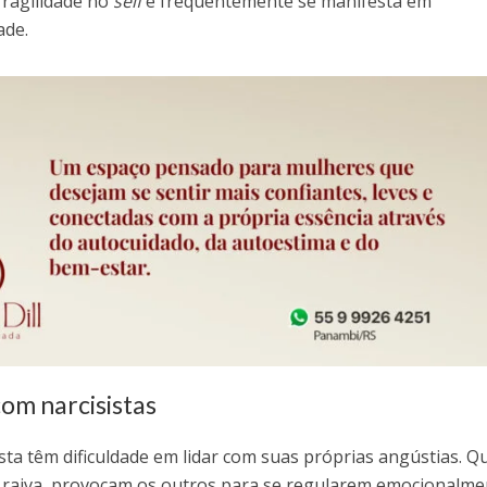
fragilidade no
self
e frequentemente se manifesta em
o
ade.
volum
om narcisistas
ta têm dificuldade em lidar com suas próprias angústias. 
 raiva, provocam os outros para se regularem emocionalme