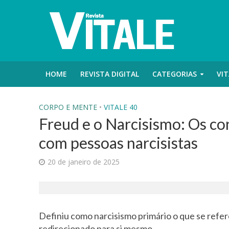
HOME
REVISTA DIGITAL
CATEGORIAS
VIT
CORPO E MENTE
•
VITALE 40
Freud e o Narcisismo: Os co
com pessoas narcisistas
20 de janeiro de 2025
Definiu como narcisismo primário o que se refer
redirecionado para si mesmo.