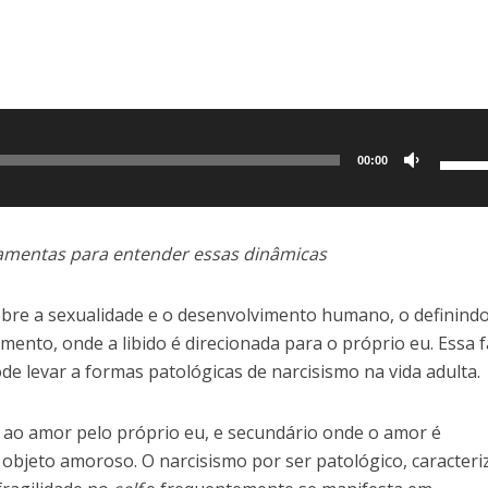
Use
00:00
as
setas
para
ramentas para entender essas dinâmicas
cima
ou
obre a sexualidade e o desenvolvimento humano, o definind
para
ento, onde a libido é direcionada para o próprio eu. Essa f
baixo
de levar a formas patológicas de narcisismo na vida adulta.
para
aume
e ao amor pelo próprio eu, e secundário onde o amor é
ou
objeto amoroso. O narcisismo por ser patológico, caracteri
dimin