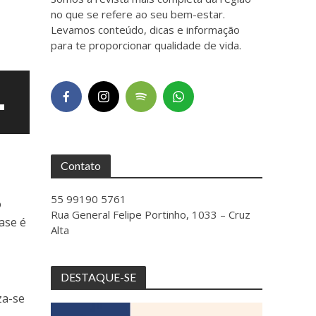
no que se refere ao seu bem-estar.
Levamos conteúdo, dicas e informação
para te proporcionar qualidade de vida.
Contato
55 99190 5761
o
Rua General Felipe Portinho, 1033 – Cruz
ase é
Alta
ntar
DESTAQUE-SE
za-se
uir