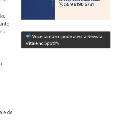
lo.
anto
eu.
Você também pode ouvir a Revista
Vitale no Spotify
a
a e de