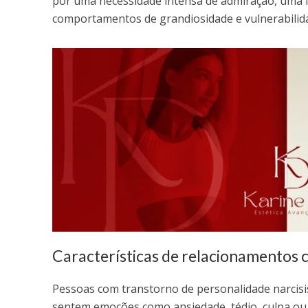
por uma necessidade intensa de admiração, uma 
comportamentos de grandiosidade e vulnerabilid
Características de relacionamentos c
Pessoas com transtorno de personalidade narcisis
sentem emoções como ansiedade, tédio, culpa ou