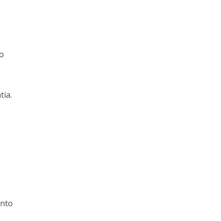
o
tia.
ento