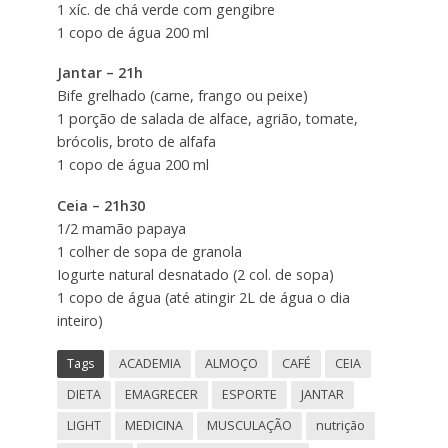
1 xíc. de chá verde com gengibre
1 copo de água 200 ml
Jantar – 21h
Bife grelhado (carne, frango ou peixe)
1 porção de salada de alface, agrião, tomate,
brócolis, broto de alfafa
1 copo de água 200 ml
Ceia – 21h30
1/2 mamão papaya
1 colher de sopa de granola
Iogurte natural desnatado (2 col. de sopa)
1 copo de água (até atingir 2L de água o dia
inteiro)
Tags
ACADEMIA
ALMOÇO
CAFÉ
CEIA
DIETA
EMAGRECER
ESPORTE
JANTAR
LIGHT
MEDICINA
MUSCULAÇÃO
nutrição