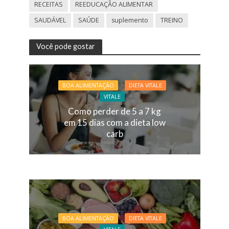
RECEITAS
REEDUCAÇÃO ALIMENTAR
SAUDÁVEL
SAÚDE
suplemento
TREINO
Você pode gostar
BOA ALIMENTAÇÃO
DIETA VITALE
VITALE
Como perder de 5 a 7 kg
em 15 dias com a dieta low
carb
BOA ALIMENTAÇÃO
DIETA VITALE