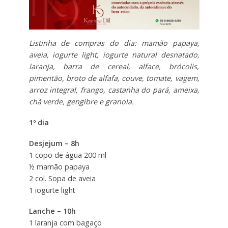
Listinha de compras do dia: mamão papaya,
aveia, iogurte light, iogurte natural desnatado,
laranja, barra de cereal, alface, brócolis,
pimentão, broto de alfafa, couve, tomate, vagem,
arroz integral, frango, castanha do pará, ameixa,
chá verde, gengibre e granola.
1º dia
Desjejum – 8h
1 copo de água 200 ml
½ mamão papaya
2 col. Sopa de aveia
1 iogurte light
Lanche – 10h
1 laranja com bagaço