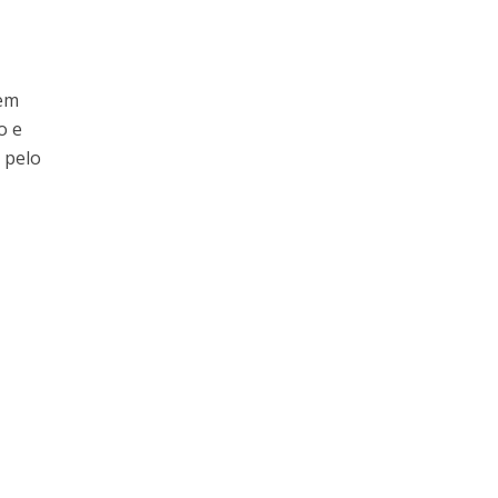
 em
o e
 pelo