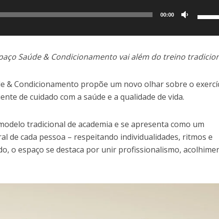
Use
00:00
as
setas
para
paço Saúde & Condicionamento vai além do treino tradicio
cima
ou
de & Condicionamento propõe um novo olhar sobre o exercí
para
ente de cuidado com a saúde e a qualidade de vida.
baixo
para
o modelo tradicional de academia e se apresenta como um
aume
l de cada pessoa – respeitando individualidades, ritmos e
ou
, o espaço se destaca por unir profissionalismo, acolhime
dimin
o
volum