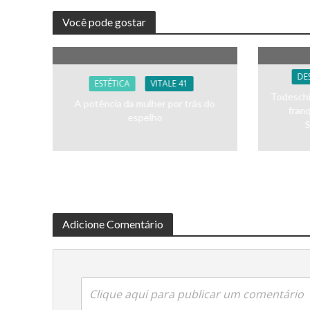
Você pode gostar
DE
ESTÉTICA
VITALE 41
Todeschin
A potência da mulher por trás do
fran
espelho
S
Adicione Comentário
Clique aqui para publicar um comentário