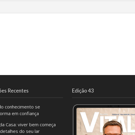
ões Recentes
Edição 43
o conhecimento se
forma em confiança
da Casa: viver bem começa
 detalhes do seu lar