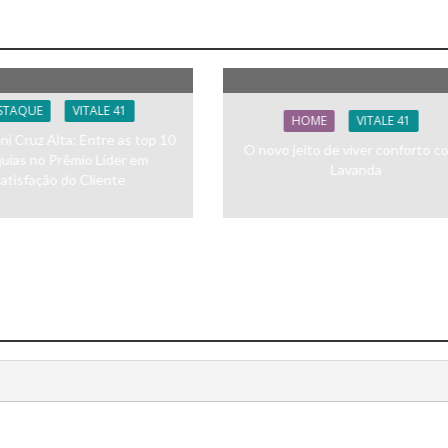
STAQUE
VITALE 41
HOME
VITALE 41
i Cruz Alta: Entre as top 10
O novo jeito de viver conforto c
quias no Prêmio Líder em
Lavanda
atisfação do Cliente