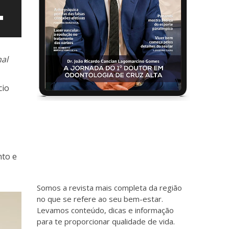
nal
cio
ntar
nto e
uir
e.
Somos a revista mais completa da região
no que se refere ao seu bem-estar.
Levamos conteúdo, dicas e informação
para te proporcionar qualidade de vida.