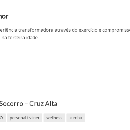
hor
riência transformadora através do exercício e compromis
na terceira idade.
Socorro – Cruz Alta
O
personal trainer
wellness
zumba