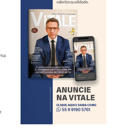
rma
e