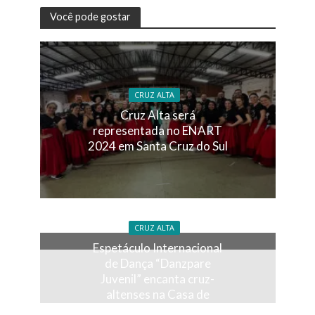
Você pode gostar
CRUZ ALTA
Cruz Alta será
representada no ENART
2024 em Santa Cruz do Sul
CRUZ ALTA
Espetáculo Internacional
de Dança “Danzpare
Juvenil” encanta cruz-
altenses na Casa de
Cultura lotada