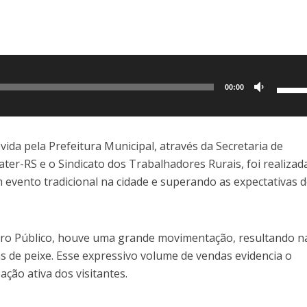
Use
00:00
as
setas
para
vida pela Prefeitura Municipal, através da Secretaria de
cima
ter-RS e o Sindicato dos Trabalhadores Rurais, foi realizad
ou
 evento tradicional na cidade e superando as expectativas d
para
baixo
para
ntro Público, houve uma grande movimentação, resultando n
aume
 de peixe. Esse expressivo volume de vendas evidencia o
ou
ção ativa dos visitantes.
dimin
o