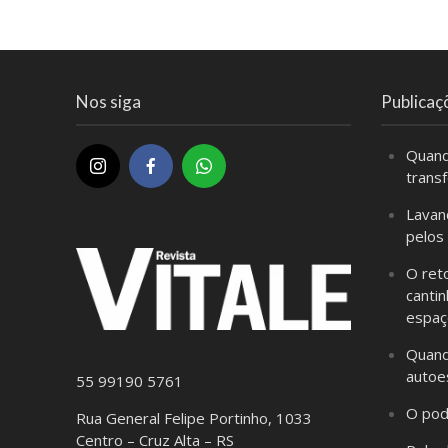
Nos siga
Publicaç
Quand
trans
Lavan
pelos
O ret
cantin
espaç
Quand
autoe
55 99190 5761
O pod
Rua General Felipe Portinho, 1033
Centro – Cruz Alta – RS