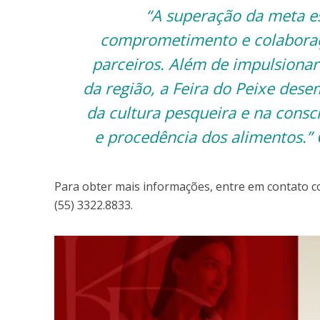
“A superação da meta es
comprometimento e colaboraçã
parceiros. Além de impulsionar
da região, a Feira do Peixe de
da cultura pesqueira e na consc
e procedência dos alimentos.” 
Para obter mais informações, entre em contato co
(55) 3322.8833.