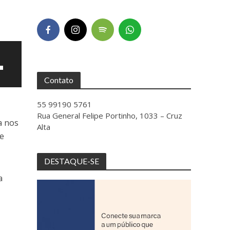
Contato
55 99190 5761
Rua General Felipe Portinho, 1033 – Cruz
a nos
Alta
e
DESTAQUE-SE
a
ntar
uir