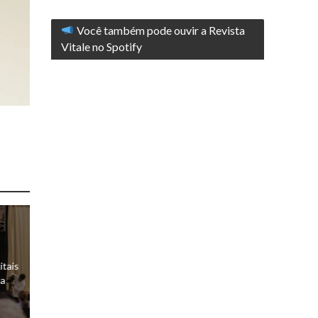
Você também pode ouvir a Revista
Vitale no Spotify
itais
da