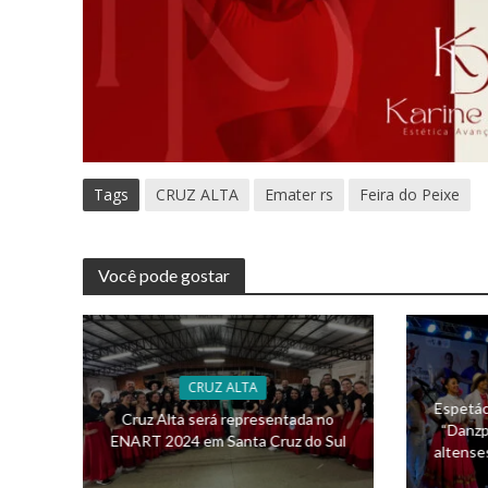
Tags
CRUZ ALTA
Emater rs
Feira do Peixe
Você pode gostar
CRUZ ALTA
Espetác
Cruz Alta será representada no
“Danzp
ENART 2024 em Santa Cruz do Sul
altense