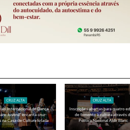
CRUZ ALTA
CRUZ ALTA
ulo Internacional de Dança
Inscrições abertas para quatro ed
are Juvenil” encanta cruz-
de fomento à cultura através 
s na Casa de Cultura lotada
Política Nacional Aldir Blanc