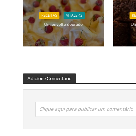
RECEITAS
VITALE 43
RE
Um envolto dourado
Um
Adicione Comentário
Clique aqui para publicar um comentário