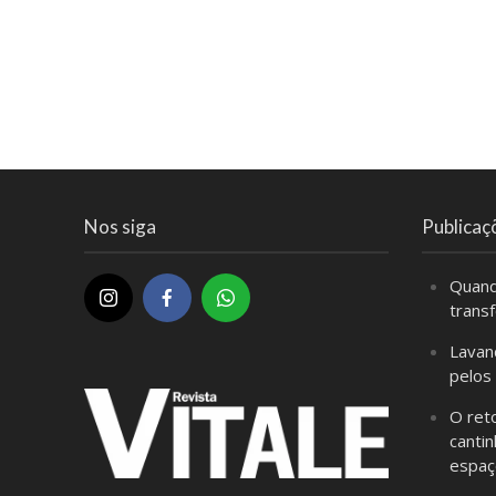
Nos siga
Publicaç
Quand
trans
Lavan
pelos
O ret
cantin
espaç