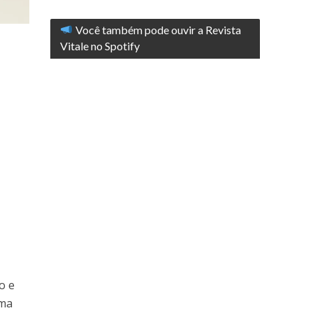
Você também pode ouvir a Revista
Vitale no Spotify
o e
rma