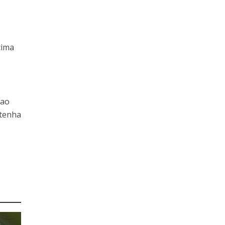
cima
 ao
ntenha