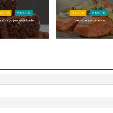
CEITAS
VITALE 42
RECEITAS
VITALE 41
 abraço por quadrado
Bem para o cérebro