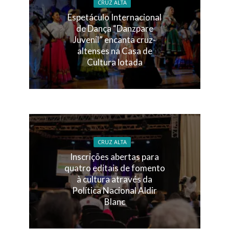
CRUZ ALTA
Espetáculo Internacional
de Dança “Danzpare
Juvenil” encanta cruz-
altenses na Casa de
Cultura lotada
CRUZ ALTA
Inscrições abertas para
quatro editais de fomento
à cultura através da
Política Nacional Aldir
Blanc