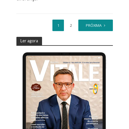
1
2
PRÓXIMA
Ler agora