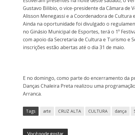
Estiveram presentes na noite deste sábado, o Ve
Gustavo Bilibio, o vice-presidente da Câmara de 
Alisson Menegassi e a Coordenadora de Cultura e
Ainda na oportunidade foi divulgado o regulament
no Ginásio Municipal de Esportes, terá o 1º Festi
com apoio da Secretaria de Cultura e Turismo e S
inscrições estão abertas até o dia 31 de maio.
E no domingo, como parte do encerramento da p
Danças Chaleira Preta realizou uma programação 
Arranca.
Tags
arte
CRUZ ALTA
CULTURA
dança
Você pode gostar