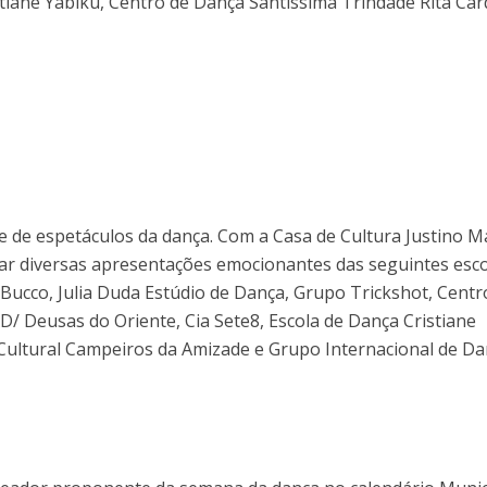
stiane Yabiku, Centro de Dança Santíssima Trindade Rita Car
volum
te de espetáculos da dança. Com a Casa de Cultura Justino M
r diversas apresentações emocionantes das seguintes esco
 Bucco, Julia Duda Estúdio de Dança, Grupo Trickshot, Centr
D/ Deusas do Oriente, Cia Sete8, Escola de Dança Cristiane
o Cultural Campeiros da Amizade e Grupo Internacional de D