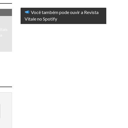
Você também pode ouvir a Revista
Vitale no Spotify
itais
da