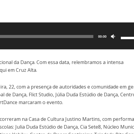
Use
00:00
as
setas
para
acional da Dança. Com essa data, relembramos a intensa
cima
ui em Cruz Alta.
ou
para
eira, 22, com a presença de autoridades e comunidade em ger
baixo
 de Dança, Flict Studio, Júlia Duda Estúdio de Dança, Centr
para
 ArtDance marcaram o evento.
aume
ou
s ocorreram na Casa de Cultura Justino Martins, com perform
dimin
scolas: Julia Duda Estúdio de Dança, Cia Sete8, Núcleo Munic
o