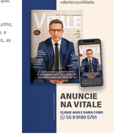
ipal,
junho,
, e
s, as