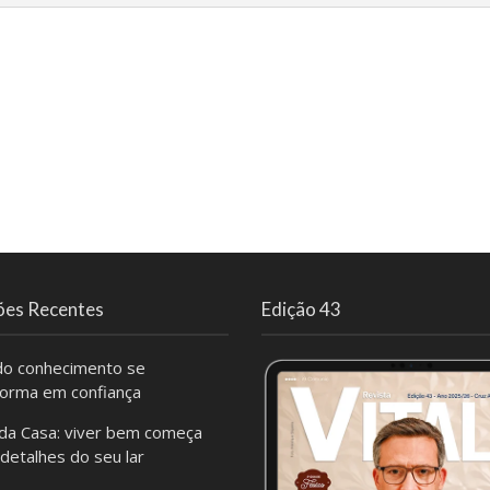
ões Recentes
Edição 43
o conhecimento se
forma em confiança
da Casa: viver bem começa
 detalhes do seu lar