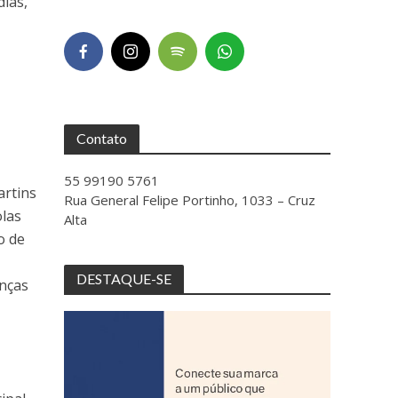
dias,
e.
Contato
55 99190 5761
artins
Rua General Felipe Portinho, 1033 – Cruz
las
Alta
o de
DESTAQUE-SE
anças