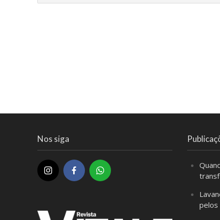
Nos siga
Publicaç
Quand
trans
Lavan
pelos