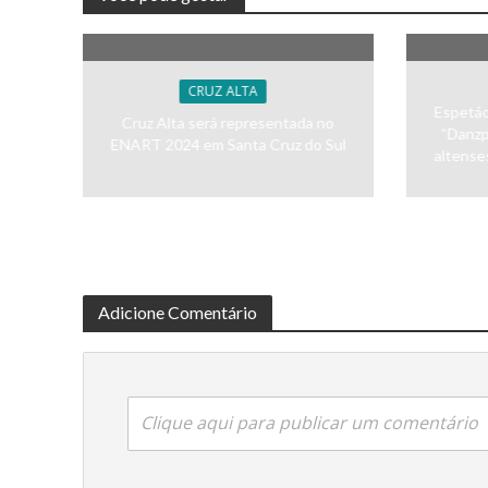
CRUZ ALTA
Espetác
Cruz Alta será representada no
“Danzp
ENART 2024 em Santa Cruz do Sul
altense
Adicione Comentário
Clique aqui para publicar um comentário