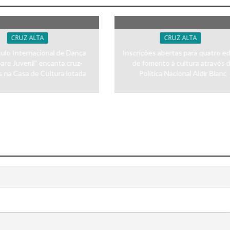
CRUZ ALTA
CRUZ ALTA
ulo Internacional de Dança
Inscrições abertas para quatro ed
are Juvenil” encanta cruz-
de fomento à cultura através 
s na Casa de Cultura lotada
Política Nacional Aldir Blanc