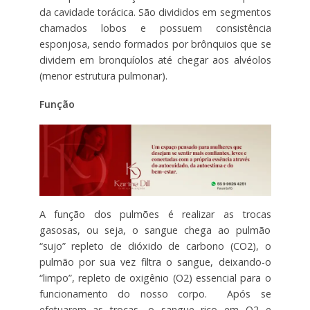
da cavidade torácica. São divididos em segmentos
chamados lobos e possuem consistência
esponjosa, sendo formados por brônquios que se
dividem em bronquíolos até chegar aos alvéolos
(menor estrutura pulmonar).
Função
A função dos pulmões é realizar as trocas
gasosas, ou seja, o sangue chega ao pulmão
“sujo” repleto de dióxido de carbono (CO2), o
pulmão por sua vez filtra o sangue, deixando-o
“limpo”, repleto de oxigênio (O2) essencial para o
funcionamento do nosso corpo. Após se
efetuarem as trocas, o sangue rico em O2 e