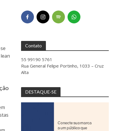
Contato
-se
 lean
55 99190 5761
Rua General Felipe Portinho, 1033 – Cruz
Alta
ução
DESTAQUE-SE
 em
stas
 um