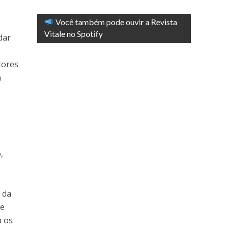
Você também pode ouvir a Revista
Vitale no Spotify
dar
tores
a
,
 da
de
a os