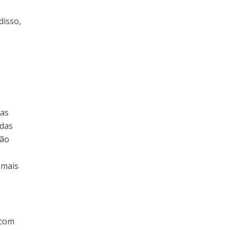
isso,
eas
adas
ção
 mais
 com