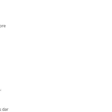
pre
,
s dar