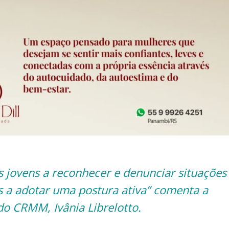
volum
os jovens a reconhecer e denunciar situações
os a adotar uma postura ativa” comenta a
o CRMM, Ivânia Librelotto.