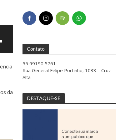
Contato
55 99190 5761
rência
Rua General Felipe Portinho, 1033 – Cruz
Alta
nos da
DESTAQUE-SE
ntar
uir