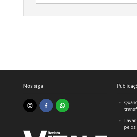
Nos siga
Publicaç
Quand
trans
Lavan
pelos