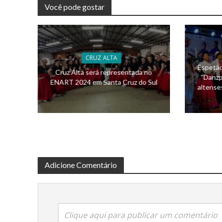
Você pode gostar
CRUZ ALTA
Espetác
Cruz Alta será representada no
“Danzp
ENART 2024 em Santa Cruz do Sul
altense
Adicione Comentário
Clique aqui para publicar um comentário