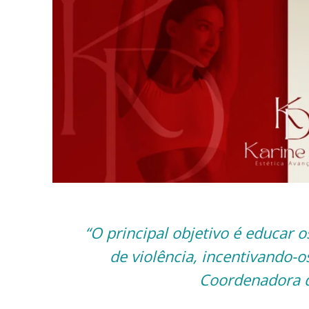
“O principal objetivo é educar 
de violência, incentivando-
Coordenadora d