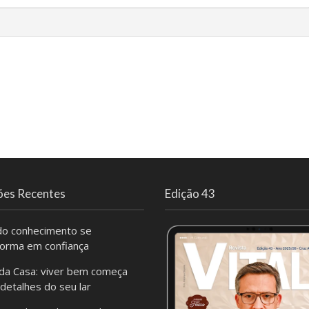
ões Recentes
Edição 43
o conhecimento se
forma em confiança
da Casa: viver bem começa
 detalhes do seu lar