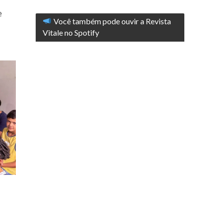
e
Você também pode ouvir a Revista
Vitale no Spotify