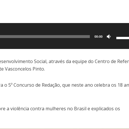
Use
00:00
as
setas
para
Desenvolvimento Social, através da equipe do Centro de Refe
cima
te Vasconcelos Pinto.
ou
para
para o 5º Concurso de Redação, que neste ano celebra os 18 a
baixo
para
aume
e a violência contra mulheres no Brasil e explicados os
ou
dimin
o