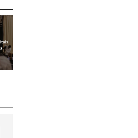
itais
da