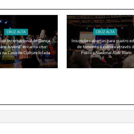
CRUZ ALTA
CRUZ ALTA
ulo Internacional de Dança
Inscrições abertas para quatro ed
are Juvenil” encanta cruz-
de fomento à cultura através 
s na Casa de Cultura lotada
Política Nacional Aldir Blanc