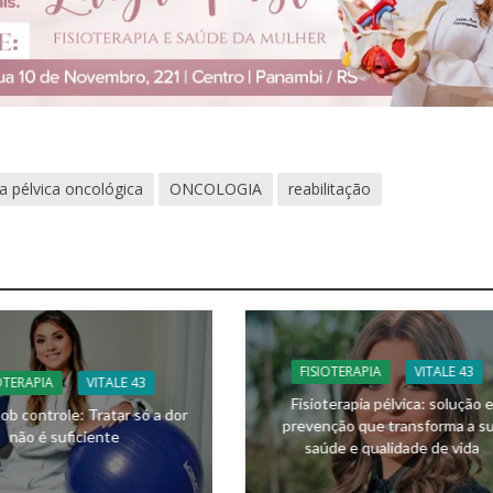
ia pélvica oncológica
ONCOLOGIA
reabilitação
FISIOTERAPIA
VITALE 43
OTERAPIA
VITALE 43
Fisioterapia pélvica: solução 
ob controle: Tratar só a dor
prevenção que transforma a s
não é suficiente
saúde e qualidade de vida