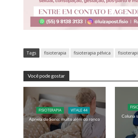
Tags
fisioterapia
fisioterapia pélvica
fisioterap
Você pode gostar
FISI
FISIOTERAPIA
VITALE 44
Coluna s
Apneia do Sono: muito além do ronco