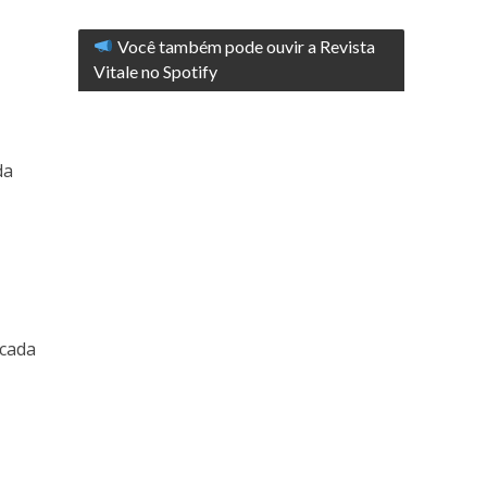
Você também pode ouvir a Revista
Vitale no Spotify
da
 cada