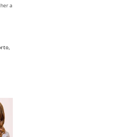
lher a
rto,