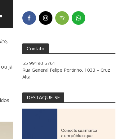
ico,
Contato
55 99190 5761
 ou já
Rua General Felipe Portinho, 1033 – Cruz
Alta
ntar
DESTAQUE-SE
idos
uir
e.