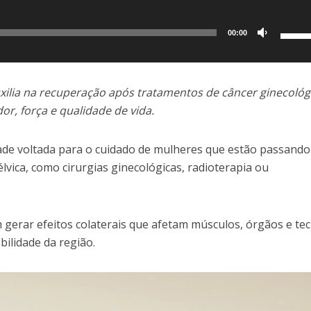
Use
00:00
as
setas
para
uxilia na recuperação após tratamentos de câncer ginecológ
cima
r, força e qualidade de vida.
ou
para
idade voltada para o cuidado de mulheres que estão passando
baixo
vica, como cirurgias ginecológicas, radioterapia ou
para
aume
ou
erar efeitos colaterais que afetam músculos, órgãos e tec
dimin
bilidade da região.
o
volum