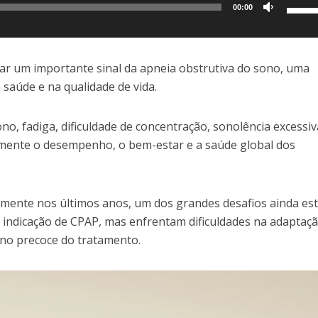
Use
00:00
as
setas
para
ar um importante sinal da apneia obstrutiva do sono, uma
cima
 saúde e na qualidade de vida.
ou
para
o, fadiga, dificuldade de concentração, sonolência excessiv
baixo
amente o desempenho, o bem-estar e a saúde global dos
para
aume
ou
amente nos últimos anos, um dos grandes desafios ainda es
dimin
indicação de CPAP, mas enfrentam dificuldades na adaptaçã
o
no precoce do tratamento.
volum