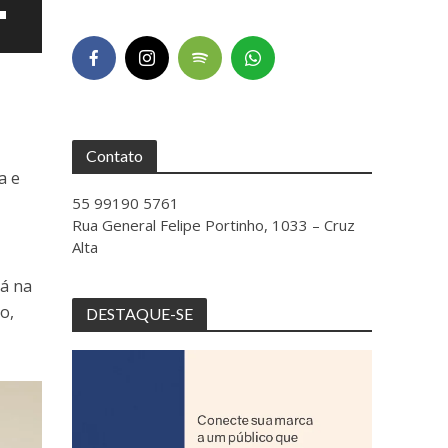
Contato
a e
55 99190 5761
Rua General Felipe Portinho, 1033 – Cruz
ntar
Alta
tá na
uir
o,
DESTAQUE-SE
e.