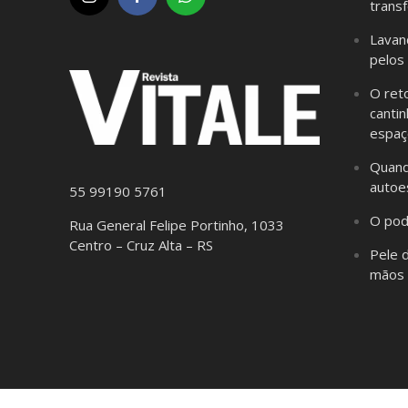
trans
Lavan
pelos
O ret
cantin
espaç
Quand
autoe
55 99190 5761
O pod
Rua General Felipe Portinho, 1033
Centro – Cruz Alta – RS
Pele 
mãos 