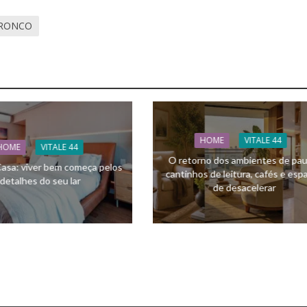
RONCO
HOME
VITALE 44
HOME
VITALE 44
O retorno dos ambientes de pau
asa: viver bem começa pelos
cantinhos de leitura, cafés e esp
detalhes do seu lar
de desacelerar