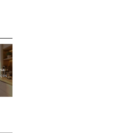
sa:
aços