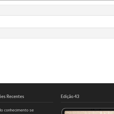
ões Recentes
Edição 43
o conhecimento se