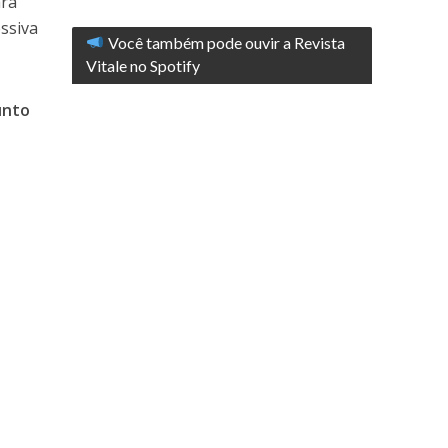
ara
ssiva
Você também pode ouvir a Revista
Vitale no Spotify
unto