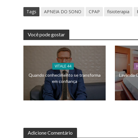
Tags
APNEIA DO SONO
CPAP
fisioterapia
Você pode gostar
VITALE 44
Quando conhecimento se transforma
Lavanda C
em confiança
Adicione Comentário