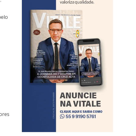
pelo
ores