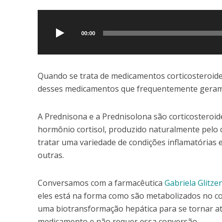
Tocador
de
áudio
00:00
Quando se trata de medicamentos corticosteroid
desses medicamentos que frequentemente geram d
A Prednisona e a Prednisolona são corticosteroides
hormônio cortisol, produzido naturalmente pelo
tratar uma variedade de condições inflamatórias 
outras.
Conversamos com a farmacêutica
Gabriela Glitze
eles está na forma como são metabolizados no cor
uma biotransformação hepática para se tornar ati
medicamento e não requer essa conversão.