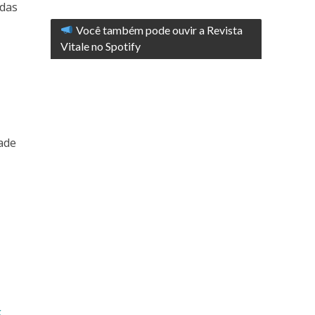
 das
Você também pode ouvir a Revista
Vitale no Spotify
ade