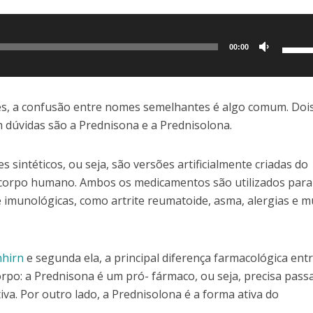
Use
00:00
as
setas
para
es, a confusão entre nomes semelhantes é algo comum. Doi
cima
úvidas são a Prednisona e a Prednisolona.
ou
para
 sintéticos, ou seja, são versões artificialmente criadas do
baixo
 corpo humano. Ambos os medicamentos são utilizados para
para
e imunológicas, como artrite reumatoide, asma, alergias e m
aume
ou
dimin
nhirn
e segunda ela, a principal diferença farmacológica ent
o
po: a Prednisona é um pró- fármaco, ou seja, precisa pass
volum
va. Por outro lado, a Prednisolona é a forma ativa do