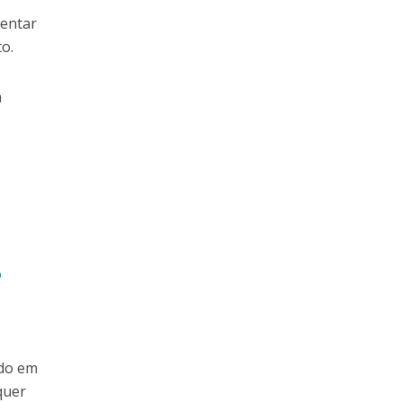
mentar
o.
m
ndo em
quer