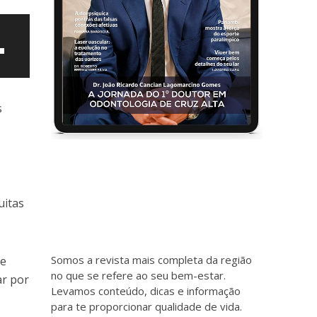
s
uitas
ntar
uir
Somos a revista mais completa da região
re
no que se refere ao seu bem-estar.
ar por
e.
Levamos conteúdo, dicas e informação
para te proporcionar qualidade de vida.