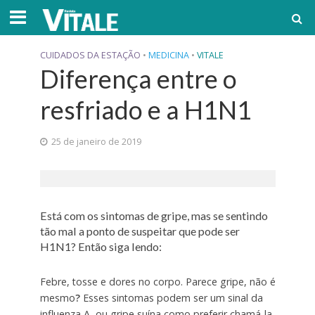
CUIDADOS DA ESTAÇÃO
•
MEDICINA
•
VITALE
Diferença entre o
resfriado e a H1N1
25 de janeiro de 2019
Está com os sintomas de gripe, mas se sentindo
tão mal a ponto de suspeitar que pode ser
H1N1? Então siga lendo:
Febre, tosse e dores no corpo. Parece gripe, não é
mesmo
?
Esses sintomas podem ser um sinal da
influenza A, ou gripe suína como preferir chamá-la,