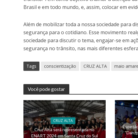
Brasil e em todo mundo, e, assim, colocar em evid
Além de mobilizar toda a nossa sociedade para d
segurança para o cotidiano. Esse movimento real
sociedade para discutir o tema, engajar-se em a
segurança no trânsito, nas mais diferentes esferas
Tags
conscientização
CRUZ ALTA
maio amare
Você pode gostar
CRUZ ALTA
Espetác
Cruz Alta será representada no
“Danzp
ENART 2024 em Santa Cruz do Sul