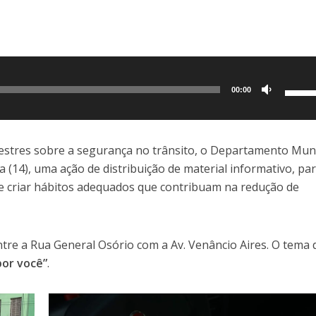
Use
00:00
as
setas
para
destres sobre a segurança no trânsito, o Departamento Muni
cima
 (14), uma ação de distribuição de material informativo, pa
ou
e criar hábitos adequados que contribuam na redução de
para
baixo
para
entre a Rua General Osório com a Av. Venâncio Aires. O tema 
aume
por você”
.
ou
dimin
o