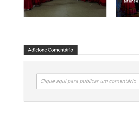
altense
Adicione Comentário
Clique aqui para publicar um comentário