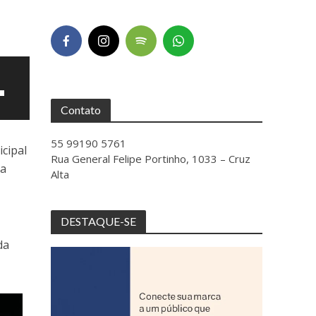
Contato
55 99190 5761
cipal
Rua General Felipe Portinho, 1033 – Cruz
ra
Alta
DESTAQUE-SE
da
ntar
uir