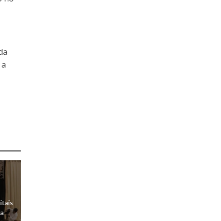
da
 a
itais
da