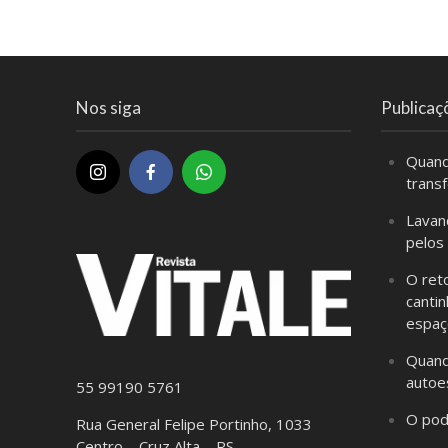
Nos siga
Publicaç
Quand
trans
Lavan
pelos
O ret
cantin
espaç
Quand
autoe
55 99190 5761
O pod
Rua General Felipe Portinho, 1033
Centro – Cruz Alta – RS