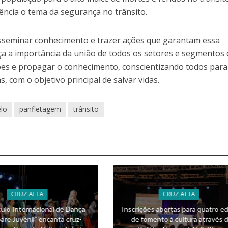
ência o tema da segurança no trânsito.
isseminar conhecimento e trazer ações que garantam essa
ça a importância da união de todos os setores e segmentos 
ções e propagar o conhecimento, conscientizando todos para
, com o objetivo principal de salvar vidas.
lo
panfletagem
trânsito
CRUZ ALTA
CRUZ ALTA
ulo Internacional de Dança
Inscrições abertas para quatro ed
are Juvenil” encanta cruz-
de fomento à cultura através 