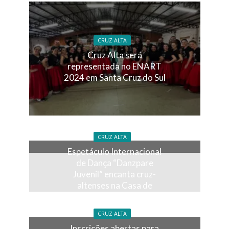
CRUZ ALTA
Cruz Alta será
representada no ENART
2024 em Santa Cruz do Sul
CRUZ ALTA
Espetáculo Internacional
de Dança “Danzpare
Juvenil” encanta cruz-
altenses na Casa de
Cultura lotada
CRUZ ALTA
Inscrições abertas para