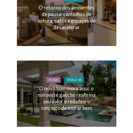
O retorno dos ambientes
de pausa: cantinhos de
leitura, cafés e espaços de
desacelerar
HOME
VITALE 44
O novo luxo mora aqui: o
noroeste gaúcho reafirma
seu valor e redefine o
conceito de morar bem