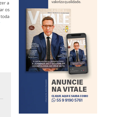
zer a
ar os
 toda
r