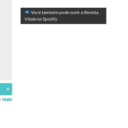
Você também pode ouvir a Revista
Vitale no Spotify
×
y
YAZIO