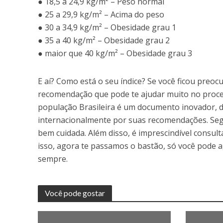
● 18,5 a 24,9 kg/m² – Peso normal
● 25 a 29,9 kg/m² – Acima do peso
● 30 a 34,9 kg/m² – Obesidade grau 1
● 35 a 40 kg/m² – Obesidade grau 2
● maior que 40 kg/m² – Obesidade grau 3
E aí? Como está o seu índice? Se você ficou preo
recomendação que pode te ajudar muito no proce
população Brasileira é um documento inovador, d
internacionalmente por suas recomendações. Segu
bem cuidada. Além disso, é imprescindível consult
isso, agora te passamos o bastão, só você pode a
sempre.
Você pode gostar