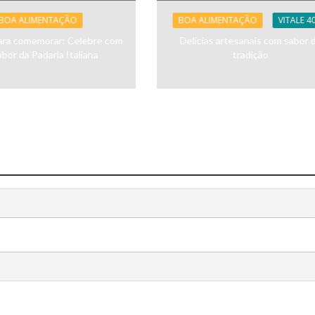
BOA ALIMENTAÇÃO
BOA ALIMENTAÇÃO
VITALE 4
ara comemorar: Celebre com
Delícias artesanais com sabor 
abor da Padaria Italiana
tradição