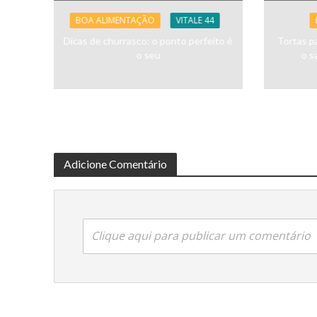
BOA ALIMENTAÇÃO
VITALE 44
Dicas de churrasco: o ponto perfeito é
Tortas p
o seu
o s
Adicione Comentário
Clique aqui para publicar um comentário