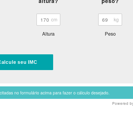
altura?
peso?
Altura
Peso
Calcule seu IMC
citadas no formulário acima para fazer o cálculo desejado.
Powered b