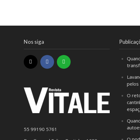
Nos siga
Publicaç
Quand
trans
Lavan
pelos
O ret
cantin
espaç
Quand
autoe
55 99190 5761
O pod