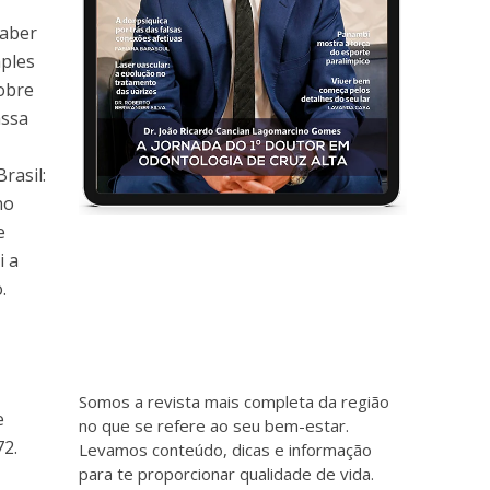
saber
ples
obre
assa
rasil:
no
e
i a
.
Somos a revista mais completa da região
e
no que se refere ao seu bem-estar.
2.
Levamos conteúdo, dicas e informação
para te proporcionar qualidade de vida.