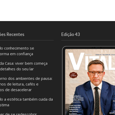
ões Recentes
Edição 43
o conhecimento se
forma em confiança
da Casa: viver bem começa
 detalhes do seu lar
orno dos ambientes de pausa:
hos de leitura, cafés e
os de desacelerar
o a estética também cuida da
stima
er de se redescobrir