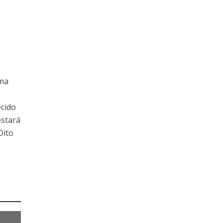
uma
cido
estará
Dito