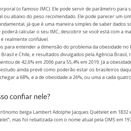
corporal (o famoso IMC). Ele pode servir de parâmetro para 
al ou abaixo do peso recomendado. Ele pode parecer um sim
fundamental, já que é uma maneira simples de saber dados s
ê poderá calcular o seu IMC, descobrir se você está com a m
é realmente confiável.
os para entender a dimensão do problema da obesidade no B
rasil e Chile, e resultados divulgados pela Agência Brasil, 
mentou de 42,6% em 2006 para 55,4% em 2019. Já a obesidad
estudo ainda prevê como poderão estar os brasileiros daqu
 chegar a 68%, e a de obesidade a 26%, ou uma a cada quatro
so confiar nele?
strônomo belga Lambert Adolphe Jacques Quételet em 1832 
elet”, mas foi rebatizada com o nome atual pela OMS em 197