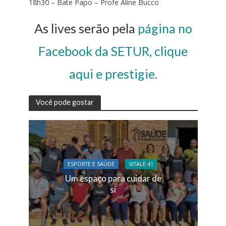
18h30 – Bate Papo – Profe Aline Bucco
As lives serão pela
página no
Facebook da SETUR, clique
aqui e prestigie.
Você pode gostar
ESPORTE E SAÚDE
VITALE 41
Um espaço para cuidar de
si