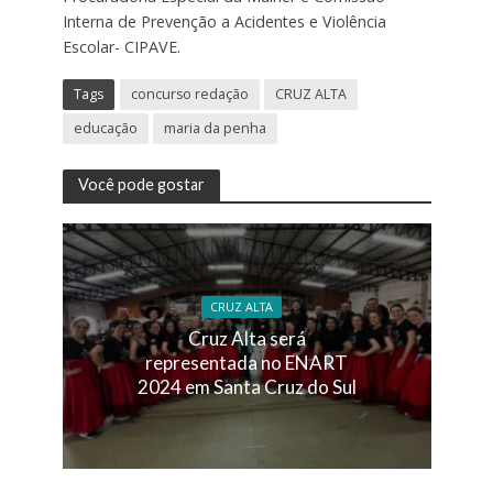
Interna de Prevenção a Acidentes e Violência
Escolar- CIPAVE.
Tags
concurso redação
CRUZ ALTA
educação
maria da penha
Você pode gostar
CRUZ ALTA
Cruz Alta será
representada no ENART
2024 em Santa Cruz do Sul