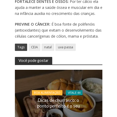
FORTALECE DENTES E OSSOS:
Por ter cálcio ela
ajuda a manter a saúde óssea e muscular em dia e
na infância auxilia no crescimento das crianças.
PREVINE O CÂNCER:
É boa fonte de polifenóis
(antioxidantes) que evitam o desenvolvimento das
células cancerígenas de cólon, mama e próstata.
Tags
CEIA
natal
uva passa
Você pode gostar
BOA ALIMENTAÇÃO
VITALE 44
Dicas de churrasco: o
ponto perfeito é o seu