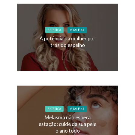
ESTÉTICA
VITALE 41
A potência da mulher por
trás do espelho
ESTÉTICA
VITALE 41
Melasma não espera
estação: cuide da sua pele
o ano todo