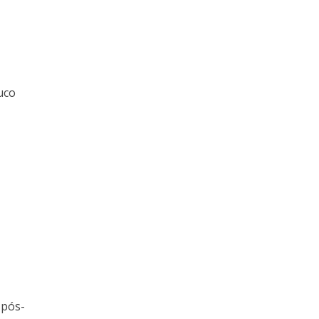
uco
 pós-