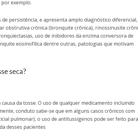
a por exemplo.
 de persistência, e apresenta amplo diagnóstico diferencial,
 obstrutiva crônica (bronquite crônica), rinossinusite crôni
onquiectasias, uso de inibidores da enzima conversora de
nquite eosinofí­lica dentre outras, patologias que motivam
sse seca?
a causa da tosse. O uso de qualquer medicamento incluindo
amente, conduto sabe-se que em alguns casos crônicos com
rsticial pulmonar), o uso de antitussígenos pode ser feito par
ida desses pacientes