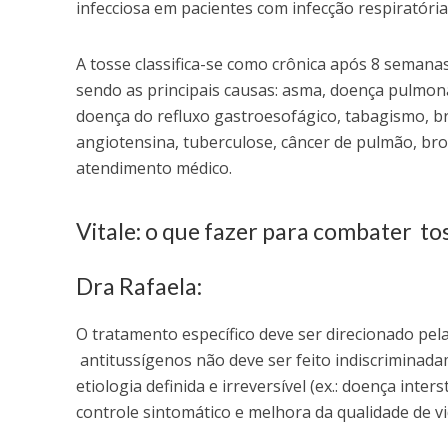
infecciosa em pacientes com infecção respiratóri
A tosse classifica-se como crônica após 8 semanas
sendo as principais causas: asma, doença pulmonar
doença do refluxo gastroesofágico, tabagismo, br
angiotensina, tuberculose, câncer de pulmão, bro
atendimento médico.
Vitale: o que fazer para combater to
Dra Rafaela:
O tratamento específico deve ser direcionado pel
antitussígenos não deve ser feito indiscriminad
etiologia definida e irreversível (ex.: doença inte
controle sintomático e melhora da qualidade de v