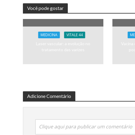
Você pode gostar
MEDICINA
VITALE 44
ME
Laser vascular: a evolução no
Vacina 
tratamento das varizes
pod
Adicione Comentário
Clique aqui para publicar um comentário