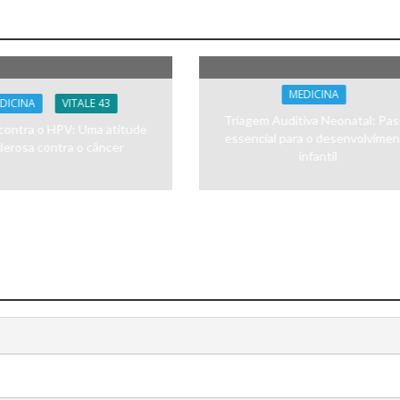
MEDICINA
DICINA
VITALE 43
Triagem Auditiva Neonatal: Pa
contra o HPV: Uma atitude
essencial para o desenvolvime
erosa contra o câncer
infantil