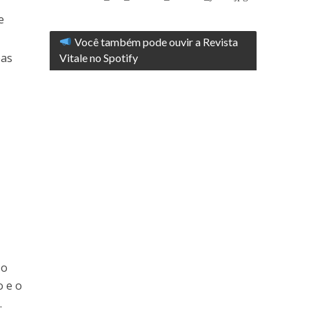
e
Você também pode ouvir a Revista
eas
Vitale no Spotify
 o
o e o
.