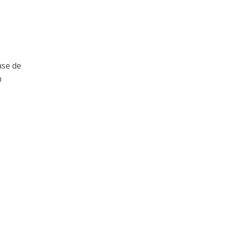
ase de
m