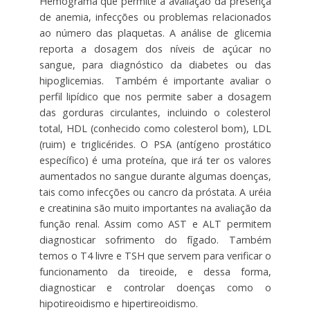
Hemograma que permite a avaliação da presença
de anemia, infecções ou problemas relacionados
ao número das plaquetas. A análise de glicemia
reporta a dosagem dos níveis de açúcar no
sangue, para diagnóstico da diabetes ou das
hipoglicemias. Também é importante avaliar o
perfil lipídico que nos permite saber a dosagem
das gorduras circulantes, incluindo o colesterol
total, HDL (conhecido como colesterol bom), LDL
(ruim) e triglicérides. O PSA (antígeno prostático
específico) é uma proteína, que irá ter os valores
aumentados no sangue durante algumas doenças,
tais como infecções ou cancro da próstata. A uréia
e creatinina são muito importantes na avaliação da
função renal. Assim como AST e ALT permitem
diagnosticar sofrimento do fígado. Também
temos o T4 livre e TSH que servem para verificar o
funcionamento da tireoide, e dessa forma,
diagnosticar e controlar doenças como o
hipotireoidismo e hipertireoidismo.