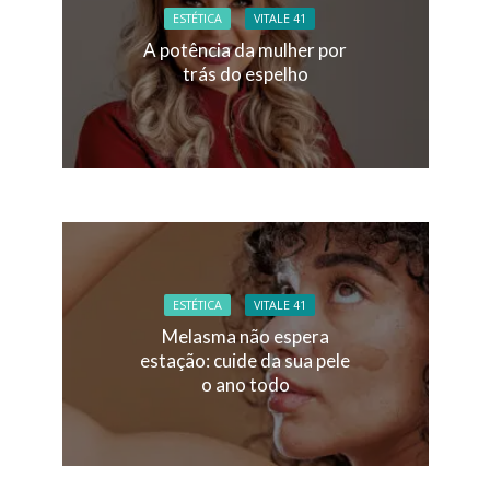
ESTÉTICA
VITALE 41
A potência da mulher por
trás do espelho
ESTÉTICA
VITALE 41
Melasma não espera
estação: cuide da sua pele
o ano todo