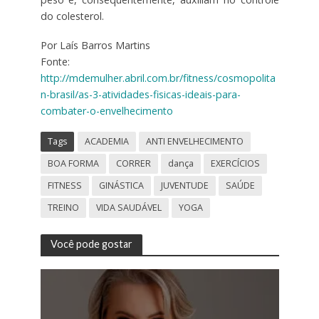
do colesterol.
Por Laís Barros Martins
Fonte:
http://mdemulher.abril.com.br/fitness/cosmopolita
n-brasil/as-3-atividades-fisicas-ideais-para-
combater-o-envelhecimento
Tags
ACADEMIA
ANTI ENVELHECIMENTO
BOA FORMA
CORRER
dança
EXERCÍCIOS
FITNESS
GINÁSTICA
JUVENTUDE
SAÚDE
TREINO
VIDA SAUDÁVEL
YOGA
Você pode gostar