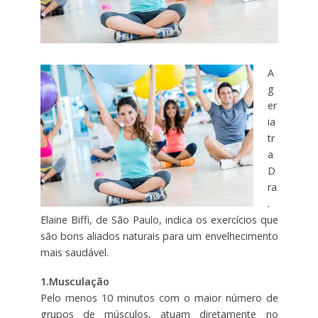
A
g
er
ia
tr
a
D
ra
.
Elaine Biffi, de São Paulo, indica os exercícios que
são bons aliados naturais para um envelhecimento
mais saudável.
1.Musculação
Pelo menos 10 minutos com o maior número de
grupos de músculos, atuam diretamente no