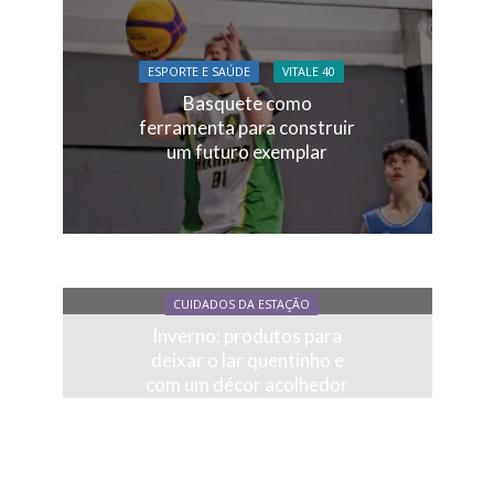
ESPORTE E SAÚDE
VITALE 40
Basquete como
ferramenta para construir
um futuro exemplar
CUIDADOS DA ESTAÇÃO
Inverno: produtos para
deixar o lar quentinho e
com um décor acolhedor