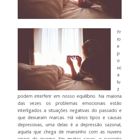
Fr
io
e
p
o
uc
a
lu
z
podem interferir em nosso equilíbrio. Na maioria
das vezes os problemas emocionais estão
interligados a situações negativas do passado e
que deixaram marcas. Há vários tipos e causas
depressivas, uma delas é a depressão sazonal,
aquela que chega de mansinho com as nuvens
cinzas do inverno. Em muitos casos, o paciente