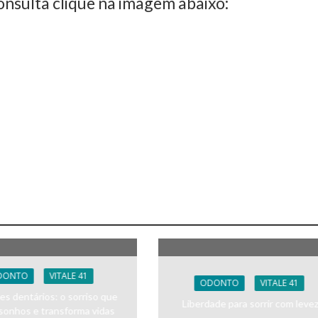
nsulta clique na imagem abaixo:
DONTO
VITALE 41
ODONTO
VITALE 41
es dentários: o sorriso que
Liberdade para sorrir com leve
 sonhos e transforma vidas