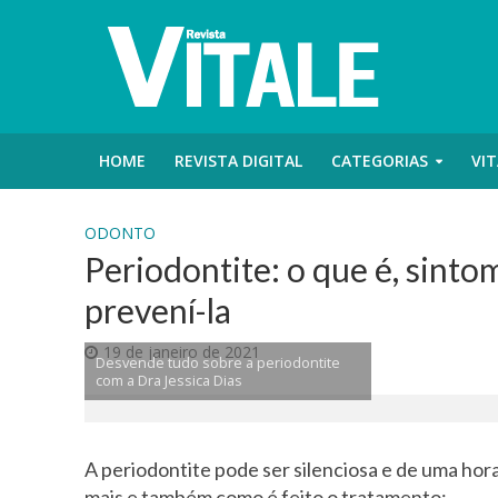
HOME
REVISTA DIGITAL
CATEGORIAS
VIT
ODONTO
Periodontite: o que é, sinto
prevení-la
19 de janeiro de 2021
Desvende tudo sobre a periodontite
com a Dra Jessica Dias
A periodontite pode ser silenciosa e de uma hor
mais e também como é feito o tratamento: