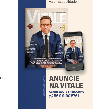
r
e
oda