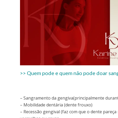
>> Quem pode e quem não pode doar sang
– Sangramento da gengiva(principalmente durant
– Mobilidade dentária (dente frouxo)
– Recessão gengival (faz com que o dente pareça 