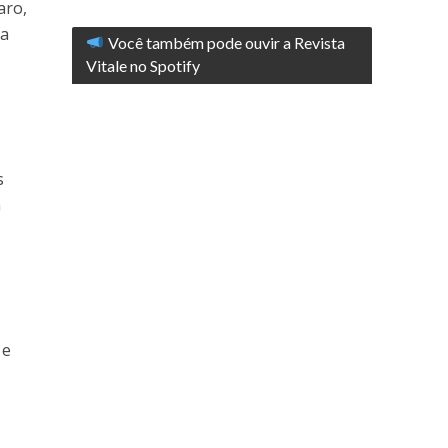
aro,
ua
Você também pode ouvir a Revista
Vitale no Spotify
s
a
 e