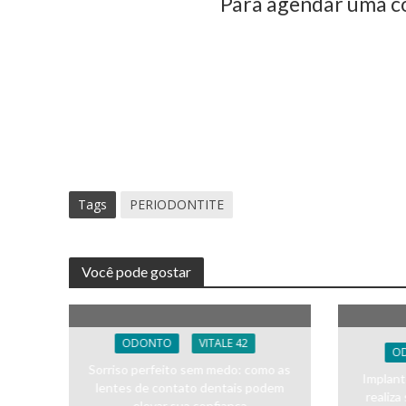
Para agendar uma co
Tags
PERIODONTITE
Você pode gostar
ODONTO
VITALE 42
O
Sorriso perfeito sem medo: como as
Implant
lentes de contato dentais podem
realiza
elevar sua confiança