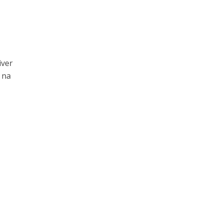
iver
 na