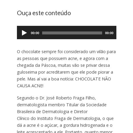
Ouça este conteúdo
Tocador
de
00:00
00:00
áudio
O chocolate sempre foi considerado um vilão para
as pessoas que possuem acne, e agora com a
chegada da Páscoa, muitas vão se privar dessa
guloseima por acreditarem que ele pode piorar a
pele. Mas aí vai a boa notícia: CHOCOLATE NÃO
CAUSA ACNE!
Segundo o Dr. José Roberto Fraga
Filho,
dermatologista membro Titular da Sociedade
Brasileira de Dermatologia e Diretor
Clínico do Instituto Fraga de Dermatologia, o que
dá a acne é o açúcar, a gordura hidrogenada e o
leite acrescentado a ele. Portanto, quanto menor