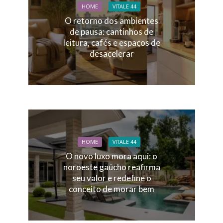
HOME
VITALE 44
O retorno dos ambientes
de pausa: cantinhos de
leitura, cafés e espaços de
desacelerar
HOME
VITALE 44
O novo luxo mora aqui: o
noroeste gaúcho reafirma
seu valor e redefine o
conceito de morar bem