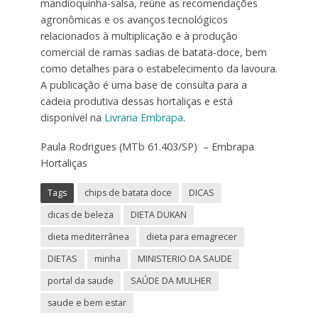
mandioquinha-salsa, reúne as recomendações
agronômicas e os avanços tecnológicos
relacionados à multiplicação e à produção
comercial de ramas sadias de batata-doce, bem
como detalhes para o estabelecimento da lavoura.
A publicação é uma base de consulta para a
cadeia produtiva dessas hortaliças e está
disponível na
Livraria Embrapa
.
Paula Rodrigues
(MTb 61.403/SP)
–
Embrapa
Hortaliças
Tags
chips de batata doce
DICAS
dicas de beleza
DIETA DUKAN
dieta mediterrânea
dieta para emagrecer
DIETAS
minha
MINISTERIO DA SAUDE
portal da saude
SAÚDE DA MULHER
saude e bem estar