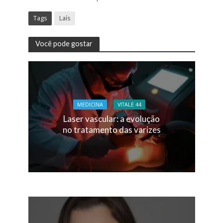
Tags
Laís
Você pode gostar
MEDICINA
VITALE 44
Laser vascular: a evolução
no tratamento das varizes