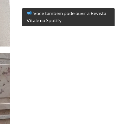
Você também pode ouvir a Revista
Vitale no Spotify