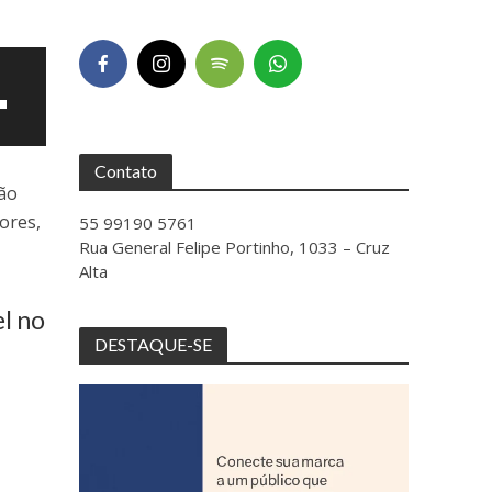
Contato
não
ores,
55 99190 5761
Rua General Felipe Portinho, 1033 – Cruz
Alta
l no
DESTAQUE-SE
ntar
uir
e.