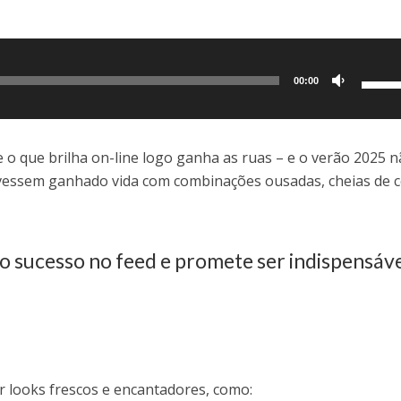
Use
00:00
as
setas
para
ue o que brilha on-line logo ganha as ruas – e o verão 2025 
cima
 tivessem ganhado vida com combinações ousadas, cheias de c
ou
para
baixo
o sucesso no feed e promete ser indispensáve
para
aume
ou
dimin
o
volum
r looks frescos e encantadores, como: