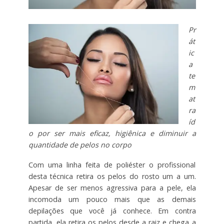
Pr
át
ic
a
te
m
at
ra
íd
o por ser mais eficaz, higiênica e diminuir a
quantidade de pelos no corpo
Com uma linha feita de poliéster o profissional
desta técnica retira os pelos do rosto um a um.
Apesar de ser menos agressiva para a pele, ela
incomoda um pouco mais que as demais
depilações que você já conhece. Em contra
partida, ela retira os pelos desde a raiz e chega a