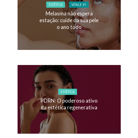
ESTÉTICA
VITALE 41
Melasma não espera
estação: cuide da sua pele
o ano todo
ESTÉTICA
PDRN: O poderoso ativo
da estética regenerativa