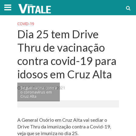
COVID-19
Dia 25 tem Drive
Thru de vacinação
contra covid-19 para
idosos em Cruz Alta
Segue vacina contra
24 de fevereiro de 2021
o coronavírus em
Cruz Alta
A General Osório em Cruz Alta vai sediar o
Drive Thru da imunização contra a Covid-19,
veja que se imuniza no dia 25.