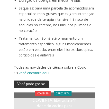
Duração da doença: em média 14 dias;
Sequelas: para uma parcela de acometidos,em
especial os mais graves que exigem internação
na unidade de terapia intensiva, há risco de
sequelas no cérebro, nos rins, nos pulmões e
no coração.
Tratamento: não há até o momento um
tratamento específico, alguns medicamentos
estão em estudo, entre eles hidroxicloroquina,
corticóides e antivirais
Todas as novidades da ciência sobre a Covid-
19
você encontra aqui.
Você pode gostar
COVID-19
CRUZ ALTA
COVID-19: liberada a 4ª
dose da vacina para